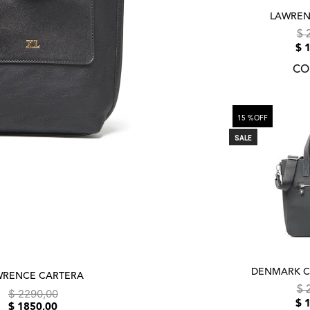
LAWREN
$
$
CO
15 %
OFF
SALE
DENMARK C
WRENCE CARTERA
$
$ 2290,00
$
$ 1850,00