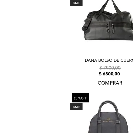
SALE
DANA BOLSO DE CUER
$
7900
,
00
$
6300
,
00
COMPRAR
20 %
OFF
SALE