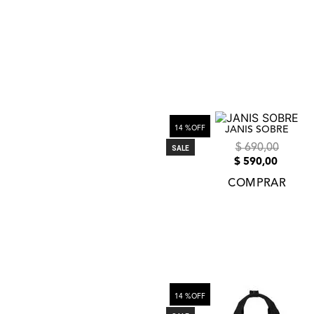
14 %
OFF
JANIS SOBRE
$
690
,
00
SALE
$
590
,
00
COMPRAR
14 %
OFF