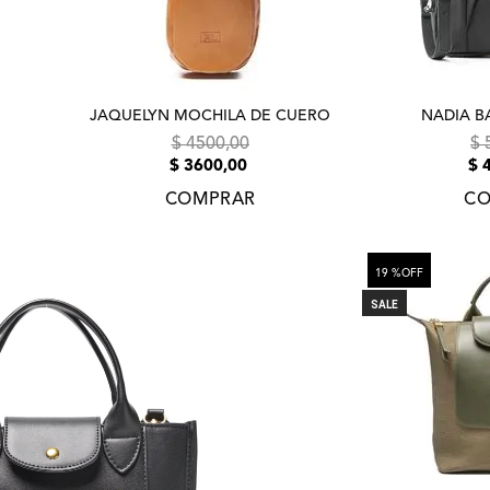
JAQUELYN MOCHILA DE CUERO
NADIA B
$
4500
,
00
$
$
3600
,
00
$
COMPRAR
CO
19 %
OFF
SALE