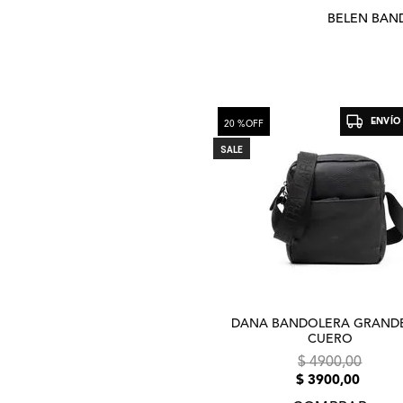
BELEN BAN
ENVÍO
20 %
OFF
SALE
DANA BANDOLERA GRAND
CUERO
$
4900
,
00
$
3900
,
00