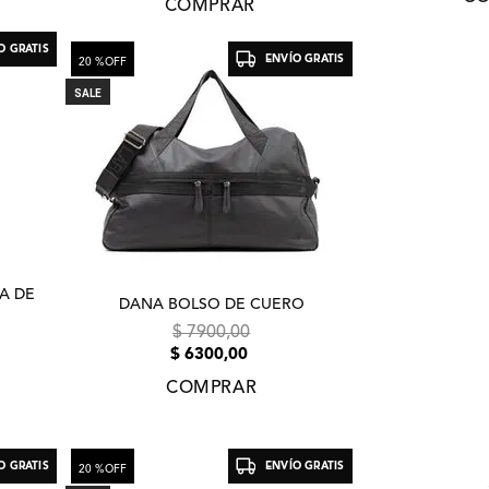
COMPRAR
O GRATIS
ENVÍO GRATIS
20 %
OFF
SALE
A DE
DANA BOLSO DE CUERO
$
7900
,
00
$
6300
,
00
COMPRAR
O GRATIS
ENVÍO GRATIS
20 %
OFF