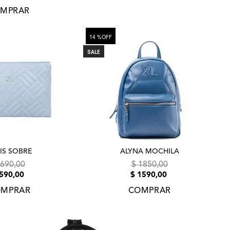
MPRAR
14 %
OFF
SALE
IS SOBRE
ALYNA MOCHILA
690
,
00
$
1850
,
00
590
,
00
$
1590
,
00
MPRAR
COMPRAR