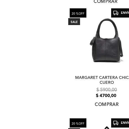
COMPRAR
ENVÍ
20 %
OFF
SALE
MARGARET CARTERA CHIC
CUERO
$
5900
,
00
$
4700
,
00
COMPRAR
ENVÍ
20 %
OFF