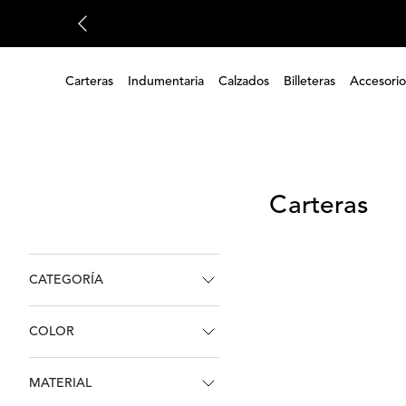
Carteras
Indumentaria
Calzados
Billeteras
Accesorio
Carteras
CATEGORÍA
(
72
)
Carteras
COLOR
(
56
)
Mochilas
(
37
)
Bandoleras
(
8
)
Sobres
MATERIAL
Negro
Marron
Azul
Beige
Gris
(
4
)
Riñoneras