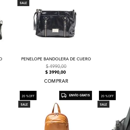
SALE
O
PENELOPE BANDOLERA DE CUERO
$
4990
,
00
$
3990
,
00
COMPRAR
ENVÍO GRATIS
20 %
OFF
20 %
OFF
SALE
SALE