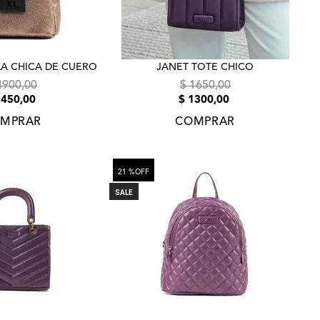
A CHICA DE CUERO
JANET TOTE CHICO
4900
,
00
$
1650
,
00
3450
,
00
$
1300
,
00
MPRAR
COMPRAR
21 %
OFF
SALE