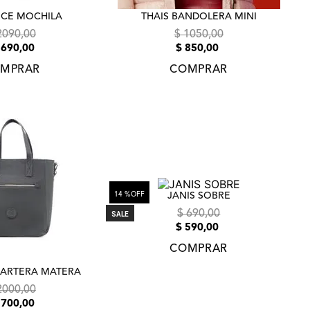
CE MOCHILA
THAIS BANDOLERA MINI
2090
,
00
$
1050
,
00
1690
,
00
$
850
,
00
MPRAR
COMPRAR
14 %
OFF
JANIS SOBRE
$
690
,
00
SALE
$
590
,
00
COMPRAR
ARTERA MATERA
2000
,
00
1700
,
00