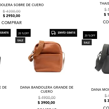
THAI
DOLERA SOBRE DE CUERO
$
$ 4200,00
$
$ 2950,00
CO
COMPRAR
 GRATIS
ENVÍO GRATIS
20 %
OFF
20 %
OFF
SALE
SALE
E DE
DANA BANDOLERA GRANDE DE
DANA MOR
CUERO
$
$
4900
,
00
$
$
3900
,
00
CO