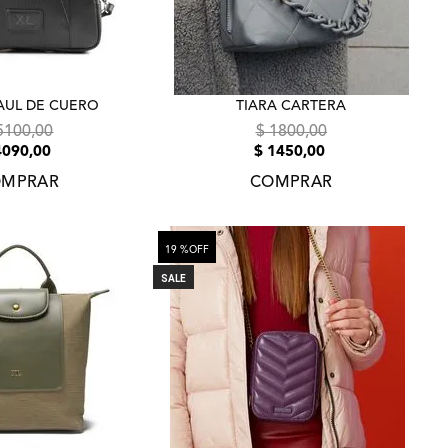
AUL DE CUERO
TIARA CARTERA
5100
,
00
$
1800
,
00
4090
,
00
$
1450
,
00
MPRAR
COMPRAR
19 %
OFF
SALE