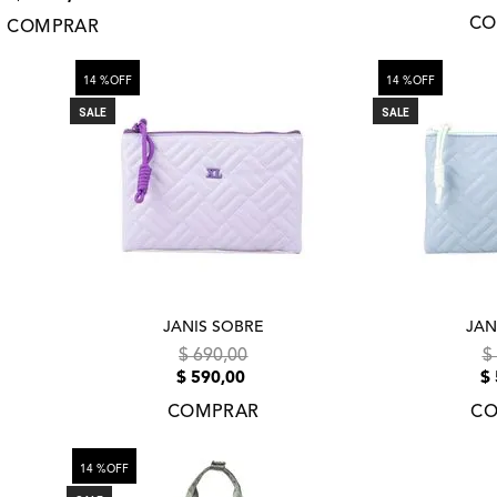
CO
COMPRAR
14 %
OFF
14 %
OFF
SALE
SALE
JANIS SOBRE
JAN
$
690
,
00
$
$
590
,
00
$
COMPRAR
CO
14 %
OFF