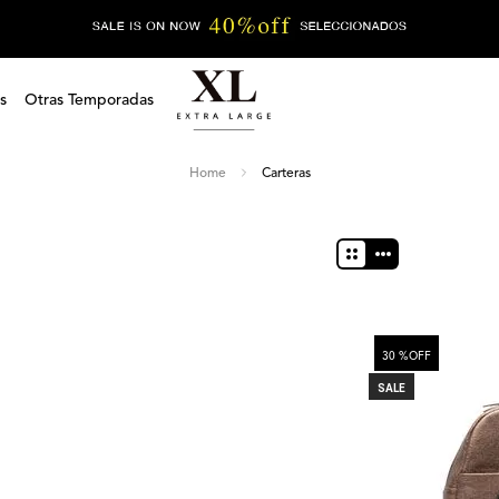
s
Otras Temporadas
Carteras
30 %
OFF
SALE