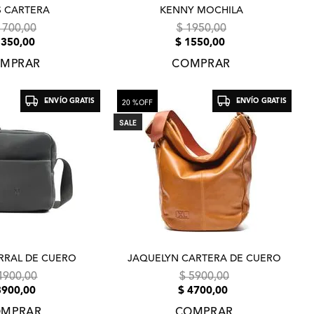
S CARTERA
KENNY MOCHILA
1700
,
00
$
1950
,
00
1350
,
00
$
1550
,
00
MPRAR
COMPRAR
ENVÍO GRATIS
ENVÍO GRATIS
20 %
OFF
SALE
RAL DE CUERO
JAQUELYN CARTERA DE CUERO
4900
,
00
$
5900
,
00
3900
,
00
$
4700
,
00
MPRAR
COMPRAR