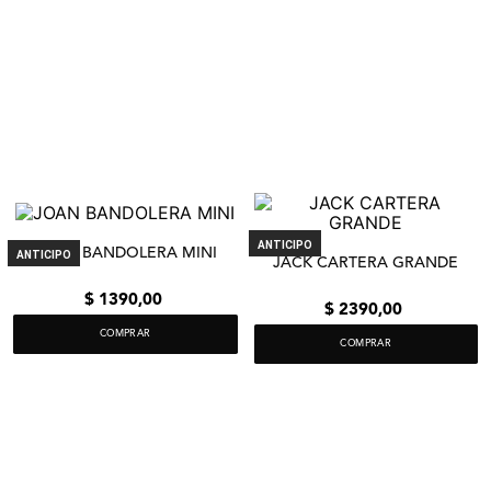
ANTICIPO
JOAN BANDOLERA MINI
ANTICIPO
JACK CARTERA GRANDE
$
1390
,
00
$
2390
,
00
COMPRAR
COMPRAR