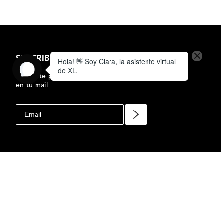
SUSCRIBIRSE AL NEWSLETTER
Subscrite para recibir ofertas y novedades
en tu mail
MORELIA
$
8
PARAGUAS
LARGO