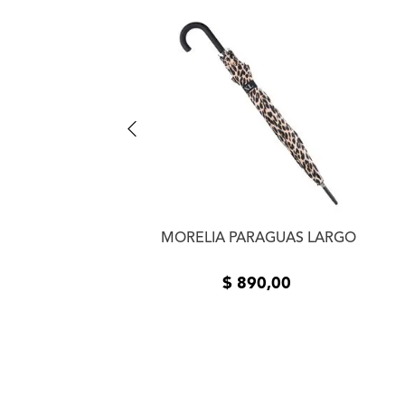
ARAGUAS MANUAL
MORELIA PARAGUAS LARGO
$
790
,
00
$
890
,
00