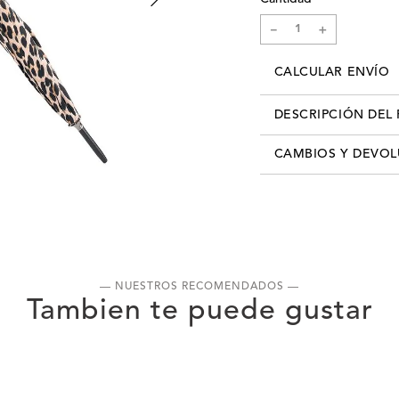
－
＋
CALCULAR ENVÍO
DESCRIPCIÓN DEL
Color: Leopardo. Códi
CAMBIOS Y DEVO
Los cambios se pueden re
info@xlshop.com.uy
adjun
detallando motivo de ca
recibís tú pedido, contás
realizar el cambio por cu
cuenta que, para realizar
— NUESTROS RECOMENDADOS —
producto, deberás entreg
haber sido usado. Es decir
un estado de limpieza im
primer cambio es gratuito
cliente deberá asumir el 
desear un segundo cambio