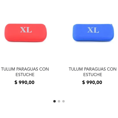
de productos adquiridos 
un plazo de 5 (cinco) día
la entrega del producto e
usuario. Se devolverá el
devueltos los productos 
estado de los mismos. La
el mismo medio de envío 
realizó el pedido. En cas
contáctanos a
info@xlsh
resolver el inconveniente
resolución te pedimos que
fotos o videos de la fall
comunicarnos por teléfon
TULUM PARAGUAS CON
TULUM PARAGUAS CON
ESTUCHE
ESTUCHE
$
990
,
00
$
990
,
00