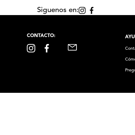
Siguenos en:
CONTACTO:
AYU
Cont
Cómo
Preg
90
,
00