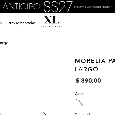
s
Otras Temporadas
largo
MORELIA P
LARGO
$
890
,
00
Color
Cantidad