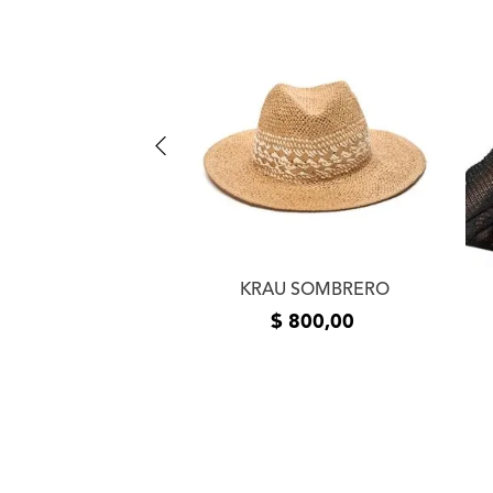
SS FICHERO
KRAU SOMBRERO
$
650
,
00
$
800
,
00