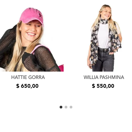
un plazo de 5 (cinco) día
la entrega del producto e
usuario. Se devolverá el
devueltos los productos 
estado de los mismos. La
el mismo medio de envío 
realizó el pedido. En cas
contáctanos a
info@xlsh
resolver el inconveniente
resolución te pedimos que
fotos o videos de la fall
comunicarnos por teléfon
HATTIE GORRA
WILLIA PASHMINA
$
650
,
00
$
550
,
00