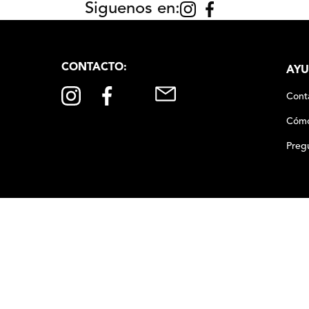
Siguenos en:
CONTACTO:
AYU
Cont
Cómo
Preg
00
,
00