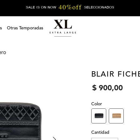
s
Otras Temporadas
hero
BLAIR FIC
$
900
,
00
Color
Cantidad