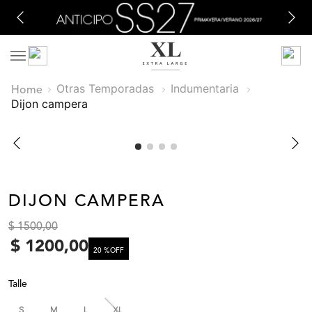
Otras Temporadas
Indumentaria
dijon campera
DIJON CAMPERA
$
1500
,
00
$
1200
,
00
20 %
OFF
Talle
S
M
L
XL