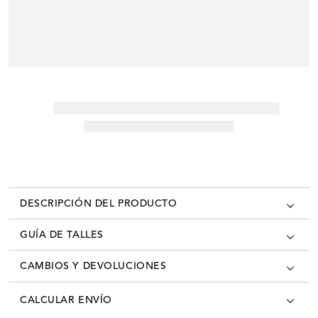
DESCRIPCIÓN DEL PRODUCTO
GUÍA DE TALLES
CAMBIOS Y DEVOLUCIONES
Los cambios se pueden realizar en todas las tiendas oficiales del país
CALCULAR ENVÍO
con la factura/ticket de cambio. Desde el momento que recibís tú