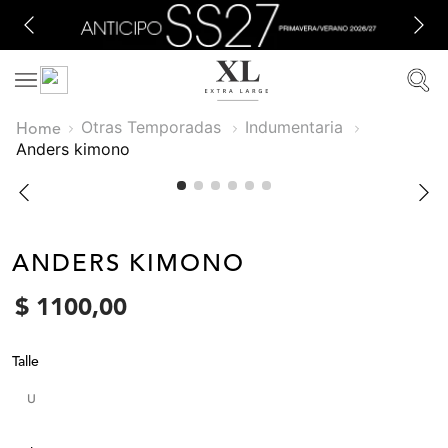
Otras Temporadas
Indumentaria
anders kimono
ANDERS KIMONO
$
1100
,
00
Talle
U