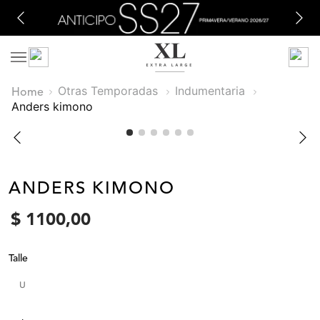
Otras Temporadas
Indumentaria
anders kimono
ANDERS KIMONO
$
1100
,
00
Talle
U