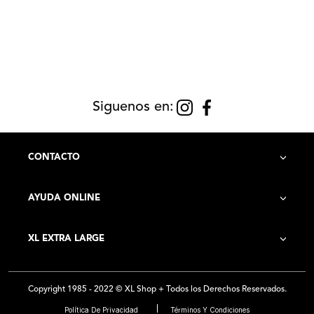
Siguenos en:
CONTACTO
AYUDA ONLINE
Contacto
XL EXTRA LARGE
Cómo Comprar
Historia de la Empresa
Costo de Envío
Copyright 1985 - 2022 © XL Shop + Todos los Derechos Reservados.
Locales
Preguntas Frecuentes
Política De Privacidad
Términos Y Condiciones