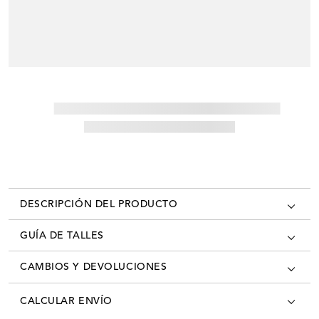
DESCRIPCIÓN DEL PRODUCTO
GUÍA DE TALLES
CAMBIOS Y DEVOLUCIONES
Los cambios se pueden realizar en todas las tiendas oficiales del país
CALCULAR ENVÍO
con la factura/ticket de cambio. Desde el momento que recibís tú