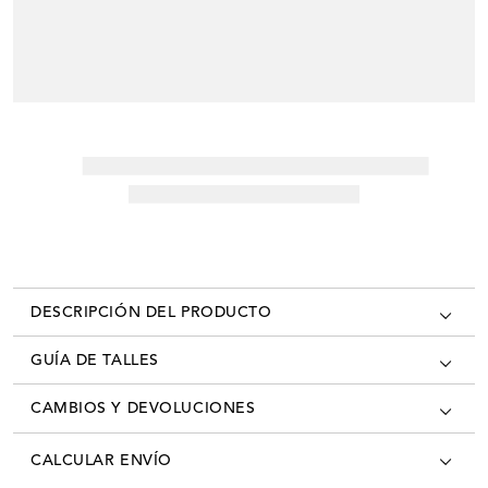
DESCRIPCIÓN DEL PRODUCTO
GUÍA DE TALLES
CAMBIOS Y DEVOLUCIONES
Los cambios se pueden realizar en todas las tiendas oficiales del país
CALCULAR ENVÍO
con la factura/ticket de cambio. Desde el momento que recibís tú