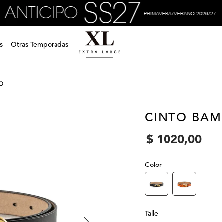
s
Otras Temporadas
ro
CINTO BAM
$
1020
,
00
Color
Talle