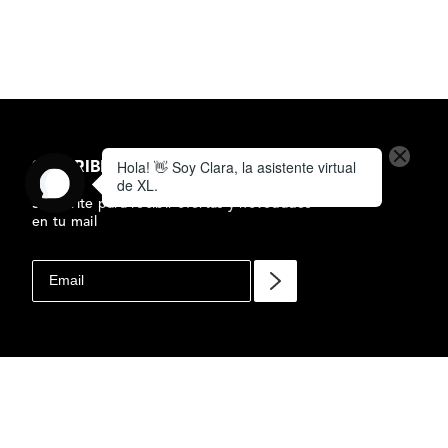
SUSCRIBIRSE AL NEWSLETTER
Subscrite para recibir ofertas y novedades
en tu mail
CINTO BAMBU
$
1
DE CUERO