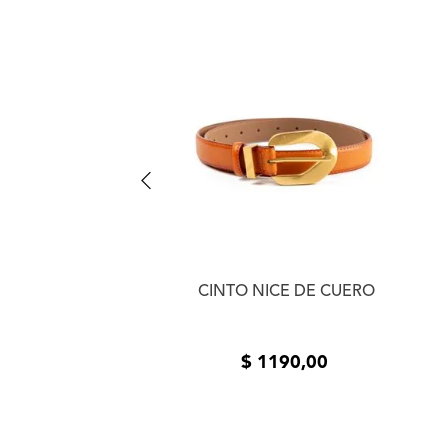
BAMBU DE CUERO
CINTO NICE DE CUERO
1020
,
00
COMPRAR
$
1190
,
00