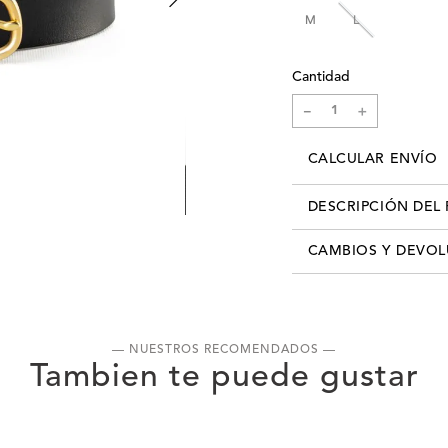
M
L
Cantidad
－
＋
CALCULAR ENVÍO
DESCRIPCIÓN DEL
Material: 100% Cuero. Med
CAMBIOS Y DEVO
L: 110 cm. Color: Negro
Los cambios se pueden re
info@xlshop.com.uy
adjun
detallando motivo de ca
— NUESTROS RECOMENDADOS —
recibís tú pedido, contás
realizar el cambio por cu
cuenta que, para realizar
producto, deberás entreg
haber sido usado. Es decir