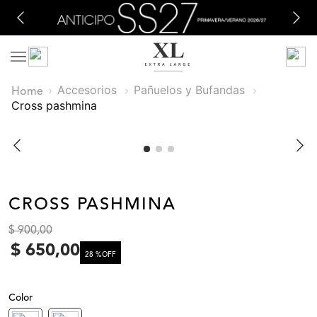
Accesorios
Pañuelos y Bufandas
cross pashmina
CROSS PASHMINA
$
900
,
00
$
650
,
00
28 %
OFF
Color