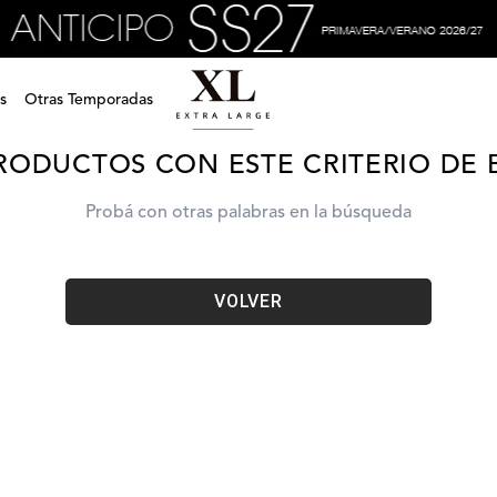
accesorios-doris-billetera-xv5sdc08b0601
s
Otras Temporadas
RODUCTOS CON ESTE CRITERIO DE
Probá con otras palabras en la búsqueda
VOLVER