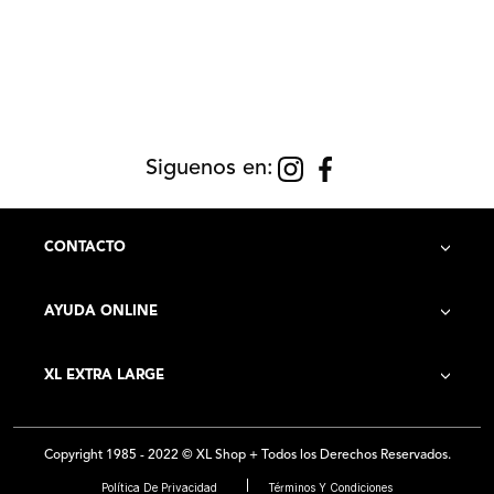
Siguenos en:
CONTACTO
AYUDA ONLINE
Contacto
XL EXTRA LARGE
Cómo Comprar
Historia de la Empresa
Costo de Envío
Copyright 1985 - 2022 © XL Shop + Todos los Derechos Reservados.
Locales
Preguntas Frecuentes
Política De Privacidad
Términos Y Condiciones