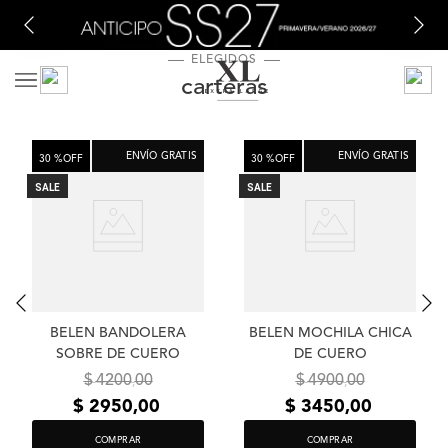
ELEGIDOS
carteras
ENVÍO GRATIS
ENVÍO GRATIS
30 %
OFF
30 %
OFF
SALE
SALE
BELEN BANDOLERA
BELEN MOCHILA CHICA
SOBRE DE CUERO
DE CUERO
$
4200
00
$
4900
00
,
,
$
2950
,
00
$
3450
,
00
COMPRAR
COMPRAR