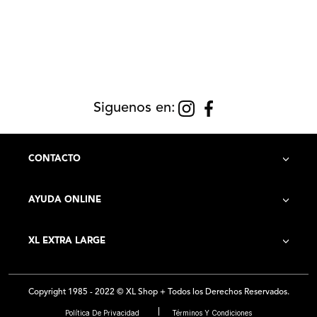
Siguenos en:
CONTACTO
AYUDA ONLINE
Contacto
XL EXTRA LARGE
Cómo Comprar
Historia de la Empresa
Costo de Envío
Copyright 1985 - 2022 © XL Shop + Todos los Derechos Reservados.
Locales
Preguntas Frecuentes
Política De Privacidad
Términos Y Condiciones