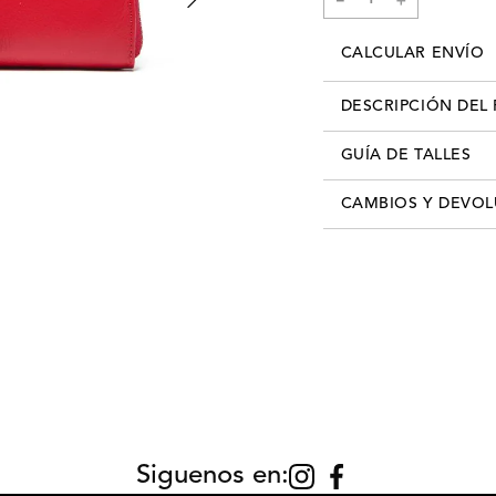
CALCULAR ENVÍO
DESCRIPCIÓN DEL
Código: XC5SPL05B1011
GUÍA DE TALLES
Material: Cuero Vacuno.
Medidas: L:10,5 A:20,5 P
CAMBIOS Y DEVO
Color: Rojo.
Los cambios se pueden re
info@xlshop.com.uy
adjun
detallando motivo de ca
recibís tú pedido, contás
realizar el cambio por cu
— NUESTROS RECOMENDADOS —
cuenta que, para realizar
producto, deberás entreg
haber sido usado. Es decir
un estado de limpieza im
primer cambio es gratuito
cliente deberá asumir el 