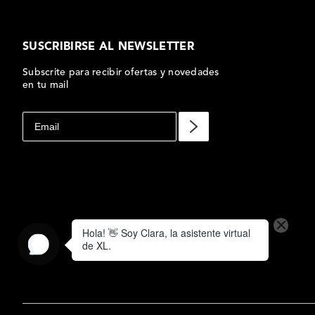
ICHERO GRANDE
JOAN FICHERO
N
ANTICIPO
$
800
00
,
$
650
,
00
$
790
,
00
SUSCRIBIRSE AL NEWSLETTER
Subscrite para recibir ofertas y novedades
en tu mail