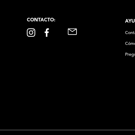
desear un segundo cambio
de productos adquiridos 
ICOLLE FICHERO GRANDE
NICOLLE FICHERO GRAN
un plazo de 5 (cinco) día
la entrega del producto e
usuario. Se devolverá el
$
1050
,
00
$
1050
,
00
devueltos los productos 
estado de los mismos. La
el mismo medio de envío 
realizó el pedido. En cas
contáctanos a
info@xlsh
resolver el inconveniente
resolución te pedimos que
fotos o videos de la fall
Siguenos en:
comunicarnos por teléfon
CONTACTO:
AYU
Cont
Cómo