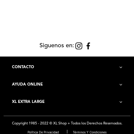
Siguenos en:
CONTACTO
AYUDA ONLINE
Contacto
XL EXTRA LARGE
Cómo Comprar
Historia de la Empresa
Costo de Envío
Copyright 1985 - 2022 © XL Shop + Todos los Derechos Reservados.
Locales
Preguntas Frecuentes
Política De Privacidad
Términos Y Condiciones