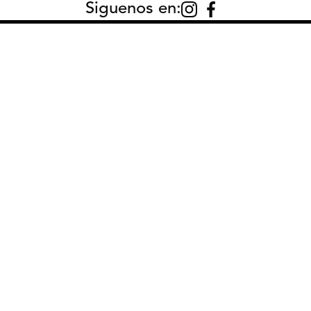
Siguenos en:
50
,
00
CONTACTO:
AYU
Cont
Cómo
Preg