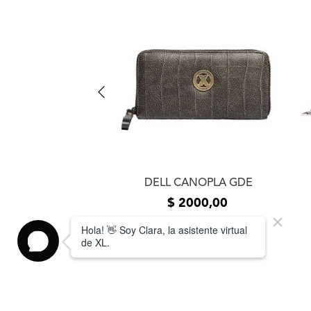
ICHERO GRANDE
DELL CANOPLA GDE
1000
,
00
$
2000
,
00