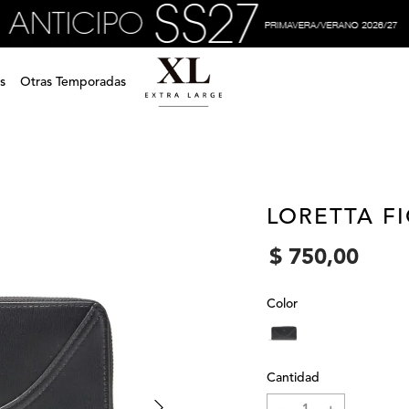
s
Otras Temporadas
LORETTA F
$
750
,
00
Color
Cantidad
－
＋