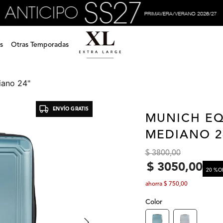
s
Otras Temporadas
iano 24"
ENVÍO GRATIS
MUNICH EQ
MEDIANO 2
$
3800
,
00
$
3050
,
00
20 %
O
ahorra
$
750
,
00
Color