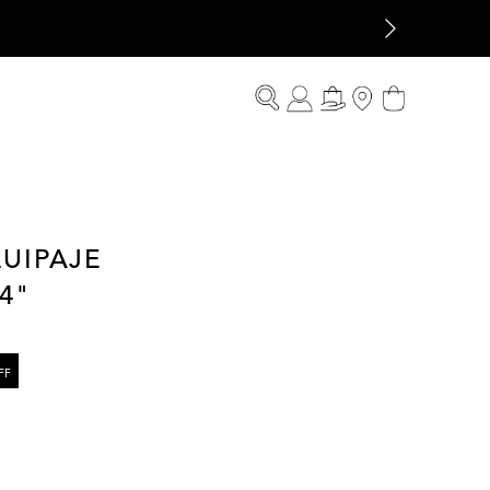
UIPAJE
4"
FF