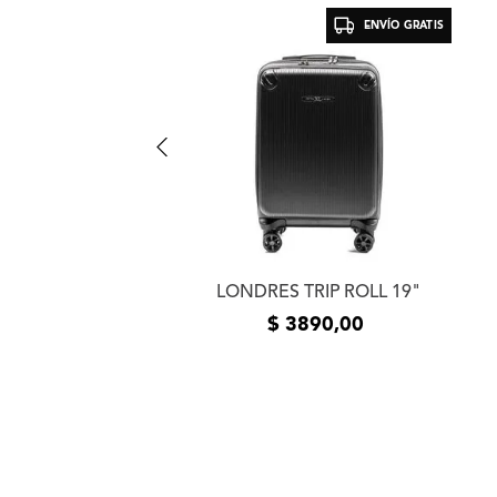
ENVÍO GRATIS
ENVÍO GRATIS
RGO EQUIPAJE
DIANO 24"
LONDRES TRIP ROLL 19"
$
4250
00
,
3400
,
00
$
3890
,
00