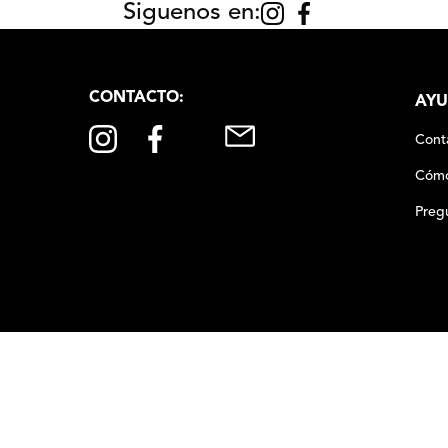
Siguenos en:
CONTACTO:
AYU
Cont
Cómo
Preg
00
050
,
00