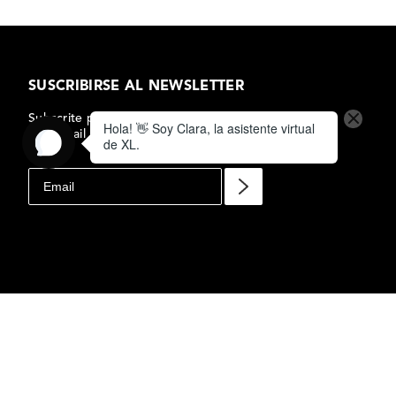
SUSCRIBIRSE AL NEWSLETTER
Subscrite para recibir ofertas y novedades
en tu mail
MUNICH
$
750
,
EQUIPAJE
$
3
MEDIANO 24"