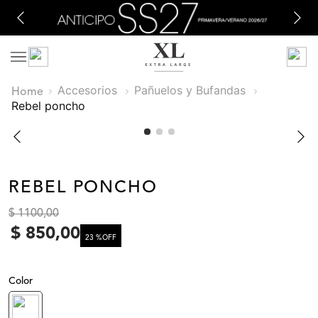
Accesorios
Pañuelos y Bufandas
rebel poncho
REBEL PONCHO
$
1100
,
00
$
850
,
00
23 %
OFF
Color