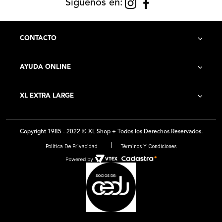
Siguenos en:
CONTACTO
AYUDA ONLINE
Contacto
XL EXTRA LARGE
Cómo Comprar
Historia de la Empresa
Costo de Envío
Copyright 1985 - 2022 © XL Shop + Todos los Derechos Reservados.
Locales
Preguntas Frecuentes
Política De Privacidad
Términos Y Condiciones
Franquicias
Medios de Pago - Promociones
Ventas por Mayor
Trabajá con Nosotros