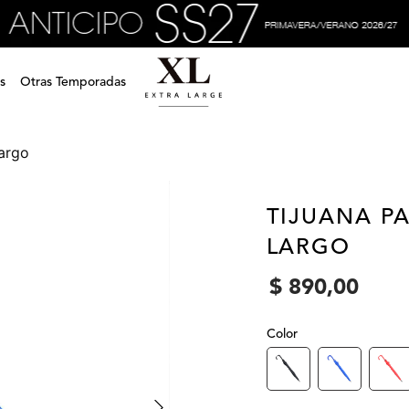
s
Otras Temporadas
largo
TIJUANA P
LARGO
$
890
,
00
Color