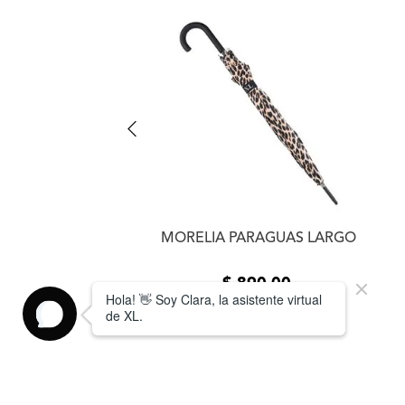
ARAGUAS MANUAL
MORELIA PARAGUAS LARGO
$
790
,
00
$
890
,
00