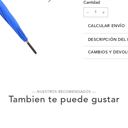
Cantidad
－
＋
CALCULAR ENVÍO
DESCRIPCIÓN DEL
Material: Poliéster Imper
CAMBIOS Y DEVO
Color:Azul. Diámetro abi
Mango: Goma. Código:
Los cambios se pueden re
info@xlshop.com.uy
adjun
detallando motivo de ca
recibís tú pedido, contás
realizar el cambio por cu
— NUESTROS RECOMENDADOS —
cuenta que, para realizar
producto, deberás entreg
haber sido usado. Es decir
un estado de limpieza im
primer cambio es gratuito
cliente deberá asumir el 
desear un segundo cambio