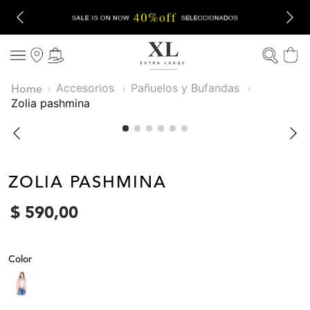
Accesorios
Pañuelos y Bufandas
zolia pashmina
ZOLIA PASHMINA
$
590
,
00
Color