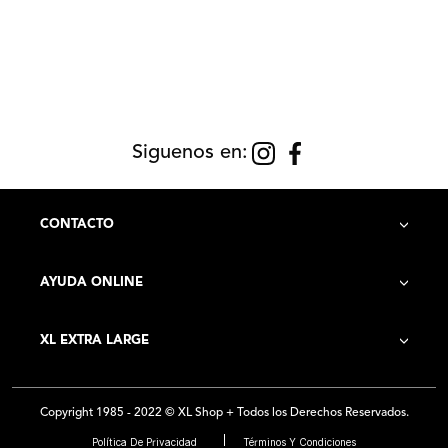
Siguenos en:
CONTACTO
AYUDA ONLINE
Contacto
XL EXTRA LARGE
Cómo Comprar
Historia de la Empresa
Costo de Envío
Copyright 1985 - 2022 © XL Shop + Todos los Derechos Reservados.
Locales
Preguntas Frecuentes
Política De Privacidad
Términos Y Condiciones