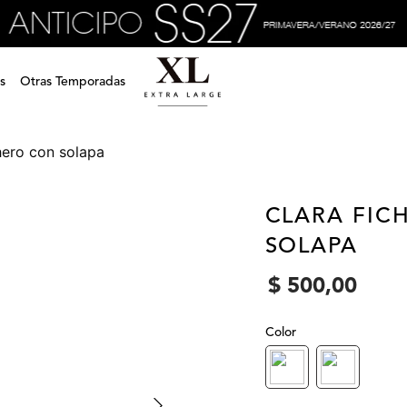
s
Otras Temporadas
chero con solapa
CLARA FIC
SOLAPA
$
500
,
00
Color