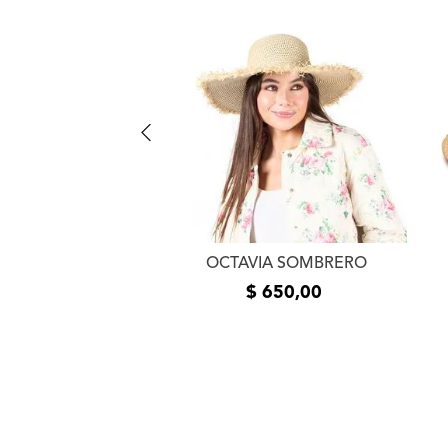
LBY FICHERO
OCTAVIA SOMBRERO
$
650
,
00
$
650
,
00