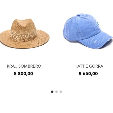
de productos adquiridos 
un plazo de 5 (cinco) día
la entrega del producto e
usuario. Se devolverá el
devueltos los productos 
estado de los mismos. La
el mismo medio de envío 
realizó el pedido. En cas
contáctanos a
info@xlsh
resolver el inconveniente
resolución te pedimos que
fotos o videos de la fall
comunicarnos por teléfon
KRAU SOMBRERO
HATTIE GORRA
$
800
,
00
$
650
,
00