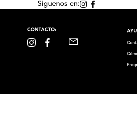
Siguenos en:
CONTACTO:
AYU
Cont
Cómo
Preg
00
,
00