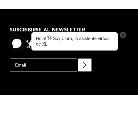
SUSCRIBIRSE AL NEWSLETTER
Subscrite para recibir ofertas y novedades
en tu mail
CLARA FICHERO
$
5
CON SOLAPA