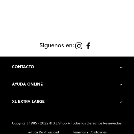
Siguenos en:
CONTACTO
AYUDA ONLINE
Contacto
XL EXTRA LARGE
Cómo Comprar
Historia de la Empresa
Costo de Envío
Copyright 1985 - 2022 © XL Shop + Todos los Derechos Reservados.
Locales
Preguntas Frecuentes
Política De Privacidad
Términos Y Condiciones