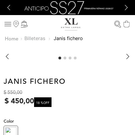
Billeteras
janis fichero
JANIS FICHERO
$
550
,
00
$
450
,
00
18 %
OFF
Color