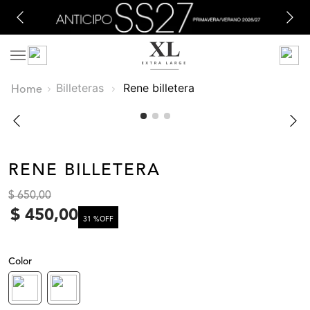
Billeteras
rene billetera
RENE BILLETERA
$
650
,
00
$
450
,
00
31 %
OFF
Color