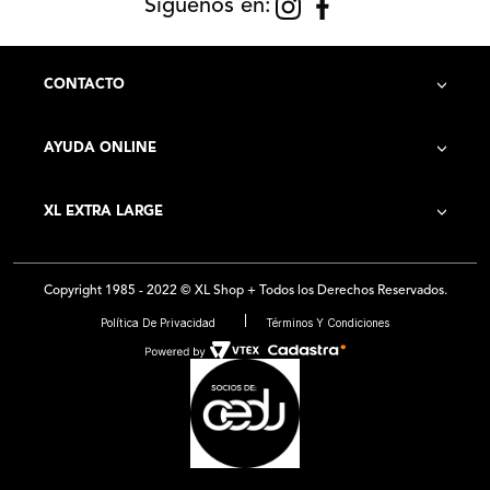
Siguenos en:
CONTACTO
AYUDA ONLINE
Contacto
XL EXTRA LARGE
Cómo Comprar
Historia de la Empresa
Costo de Envío
Copyright 1985 - 2022 © XL Shop + Todos los Derechos Reservados.
Locales
Preguntas Frecuentes
Política De Privacidad
Términos Y Condiciones
Franquicias
Medios de Pago - Promociones
Ventas por Mayor
Trabajá con Nosotros