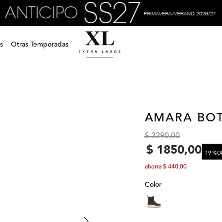
s
Otras Temporadas
AMARA BO
$
2290
,
00
$
1850
,
00
19 %
O
ahorra
$
440
,
00
Color