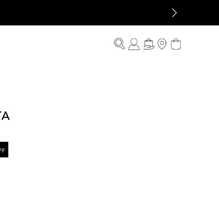
TA
FF