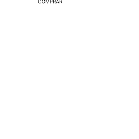
COMPRAR
COMPRA
－
＋
COMPRAR
DA ONLINE
XL EXTRA LARGE
acto
Historia de la Empresa
 Comprar
Locales
untas Frecuentes
Franquicias
Ventas por Mayor