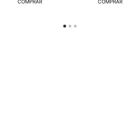
COMPRAR
COMPRAR
Siguenos en:
0
,
00
CONTACTO:
AYU
Cont
Cómo
Preg