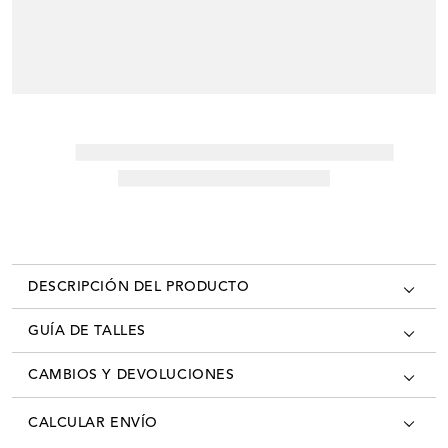
DESCRIPCIÓN DEL PRODUCTO
GUÍA DE TALLES
CAMBIOS Y DEVOLUCIONES
Los cambios se pueden realizar en todas las tiendas oficiales del país
CALCULAR ENVÍO
con la factura/ticket de cambio. Desde el momento que recibís tú