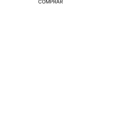
COMPRAR
COMPRA
－
＋
COMPRAR
DA ONLINE
XL EXTRA LARGE
acto
Historia de la Empresa
 Comprar
Locales
untas Frecuentes
Franquicias
Ventas por Mayor