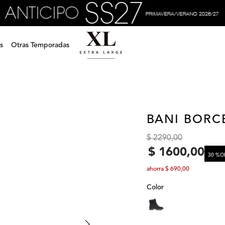
s
Otras Temporadas
BANI BOR
$
2290
,
00
$
1600
,
00
30 %
O
ahorra
$
690
,
00
Color