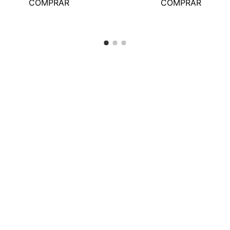
COMPRAR
COMPRAR
Siguenos en:
0
600
,
00
CONTACTO:
AYU
Cont
Cómo
Preg