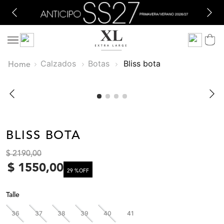
Calzados
Botas
bliss bota
BLISS BOTA
$
2190
,
00
$
1550
,
00
29 %
OFF
Talle
36
37
38
39
40
41