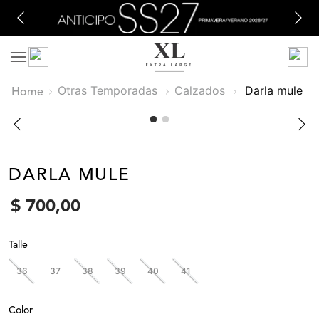
Otras Temporadas
Calzados
darla mule
DARLA MULE
$
700
,
00
Talle
36
37
38
39
40
41
Color