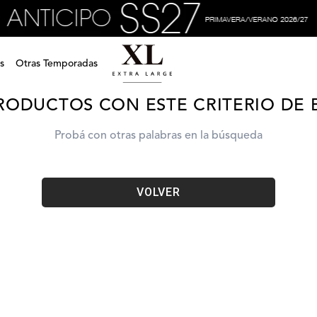
calzado-desi-ojota-c-faja-xv4sst15z0801
s
Otras Temporadas
RODUCTOS CON ESTE CRITERIO DE
Probá con otras palabras en la búsqueda
VOLVER