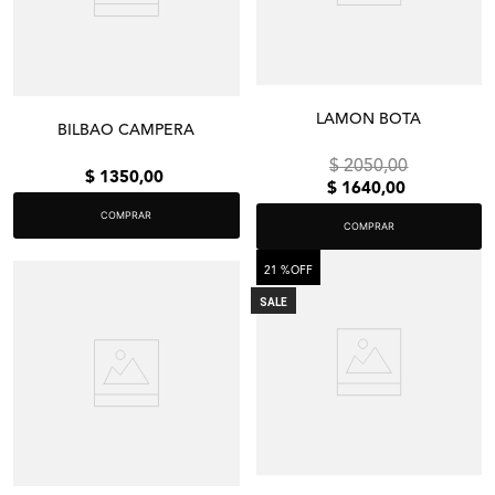
LAMON BOTA
BILBAO CAMPERA
$
2050
,
00
$
1350
,
00
$
1640
,
00
COMPRAR
COMPRAR
21 %
OFF
SALE