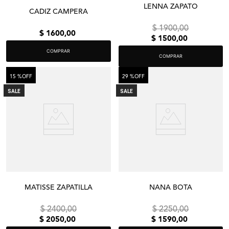
LENNA ZAPATO
CADIZ CAMPERA
$
1900
,
00
$
1600
,
00
$
1500
,
00
COMPRAR
COMPRAR
15 %
OFF
29 %
OFF
SALE
SALE
MATISSE ZAPATILLA
NANA BOTA
$
2400
,
00
$
2250
,
00
$
2050
,
00
$
1590
,
00