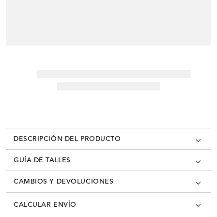
DESCRIPCIÓN DEL PRODUCTO
GUÍA DE TALLES
CAMBIOS Y DEVOLUCIONES
Los cambios se pueden realizar en todas las tiendas oficiales del país
CALCULAR ENVÍO
con la factura/ticket de cambio. Desde el momento que recibís tú