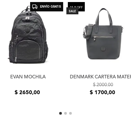
desear un segundo cambio
ENVÍO GRATIS
de productos adquiridos 
15 %
OFF
SALE
un plazo de 5 (cinco) día
la entrega del producto e
usuario. Se devolverá el
devueltos los productos 
estado de los mismos. La
el mismo medio de envío 
realizó el pedido. En cas
contáctanos a
info@xlsh
resolver el inconveniente
resolución te pedimos que
fotos o videos de la fall
EVAN MOCHILA
DENMARK CARTERA MATE
comunicarnos por teléfon
$
2000
00
,
$
2650
,
00
$
1700
,
00