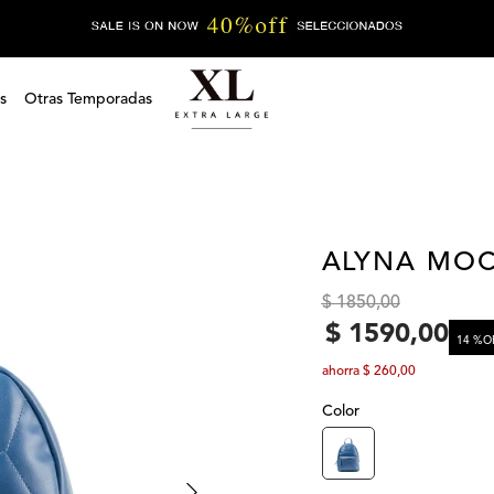
s
Otras Temporadas
ALYNA MOC
$
1850
,
00
$
1590
,
00
14 %
O
ahorra
$
260
,
00
Color