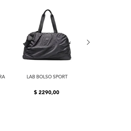
. En el caso de devoluciones
en XL Shop, los mismos tienen
ILY BOLSO 
s corridos, contados a partir de
n el domicilio indicado por el
 importe abonado, una vez
a TASKY S.A. y constatado el
s devoluciones se realizan por
que se seleccionó cuando se
o de falla de producto
op.com.uy
e intentaremos
 a la brevedad. Para una mejor
 nos dejes adjunta la factura,
a y un numero de contacto para
RA
LAB BOLSO SPORT
o.
$
2290
,
00
$
2690
,