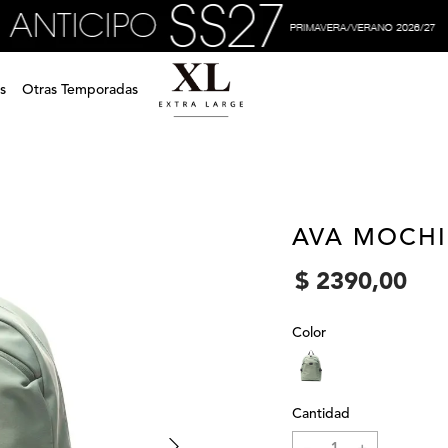
s
Otras Temporadas
AVA MOCHI
$
2390
,
00
Color
Cantidad
－
＋