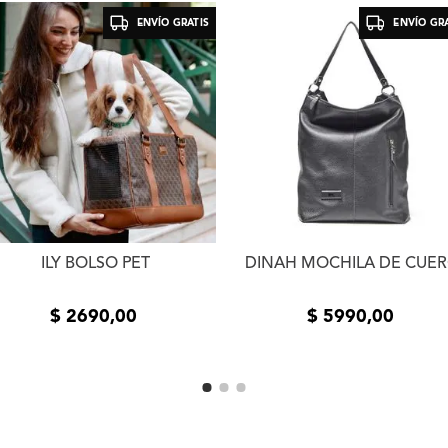
la entrega del producto e
ENVÍO GRATIS
ENVÍO GRA
usuario. Se devolverá el
devueltos los productos 
estado de los mismos. La
el mismo medio de envío 
realizó el pedido. En cas
contáctanos a
info@xlsh
resolver el inconveniente
resolución te pedimos que
fotos o videos de la fall
comunicarnos por teléfon
ILY BOLSO PET
DINAH MOCHILA DE CUE
$
2690
,
00
$
5990
,
00