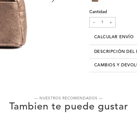
Cantidad
－
＋
CALCULAR ENVÍO
DESCRIPCIÓN DEL
Composición: 100% Cuero
CAMBIOS Y DEVO
Largo 22 cm Alto 24 cm 
Código: XC5WBA08C042
Los cambios se pueden re
info@xlshop.com.uy
adjun
detallando motivo de ca
recibís tú pedido, contás
— NUESTROS RECOMENDADOS —
realizar el cambio por cu
cuenta que, para realizar
producto, deberás entreg
haber sido usado. Es decir
un estado de limpieza im
primer cambio es gratuito