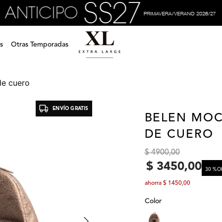
s
Otras Temporadas
de cuero
ENVÍO GRATIS
BELEN MOC
DE CUERO
$
4900
,
00
$
3450
,
00
30 %
O
ahorra
$
1450
,
00
Color