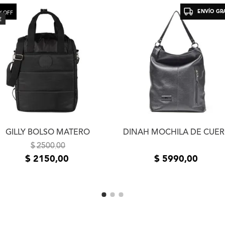
cliente deberá asumir el 
ENVÍO GRA
%
OFF
desear un segundo cambio
E
de productos adquiridos 
un plazo de 5 (cinco) día
la entrega del producto e
usuario. Se devolverá el
devueltos los productos 
estado de los mismos. La
el mismo medio de envío 
realizó el pedido. En cas
contáctanos a
info@xlsh
resolver el inconveniente
resolución te pedimos que
GILLY BOLSO MATERO
DINAH MOCHILA DE CUE
fotos o videos de la fall
comunicarnos por teléfon
$
2500
00
,
$
2150
,
00
$
5990
,
00