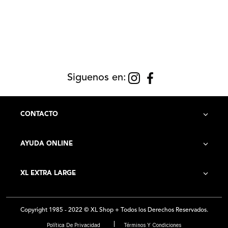
Siguenos en:
CONTACTO
AYUDA ONLINE
Contacto
XL EXTRA LARGE
Cómo Comprar
Historia de la Empresa
Costo de Envío
Copyright 1985 - 2022 © XL Shop + Todos los Derechos Reservados.
Locales
Preguntas Frecuentes
Política De Privacidad
Términos Y Condiciones