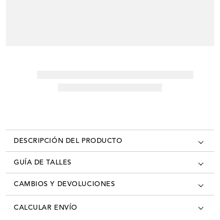
DESCRIPCIÓN DEL PRODUCTO
GUÍA DE TALLES
CAMBIOS Y DEVOLUCIONES
Los cambios se pueden realizar en todas las tiendas oficiales del país
CALCULAR ENVÍO
con la factura/ticket de cambio. Desde el momento que recibís tú