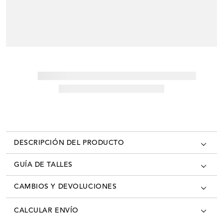
DESCRIPCIÓN DEL PRODUCTO
GUÍA DE TALLES
CAMBIOS Y DEVOLUCIONES
Los cambios se pueden realizar en todas las tiendas oficiales del país
CALCULAR ENVÍO
con la factura/ticket de cambio. Desde el momento que recibís tú