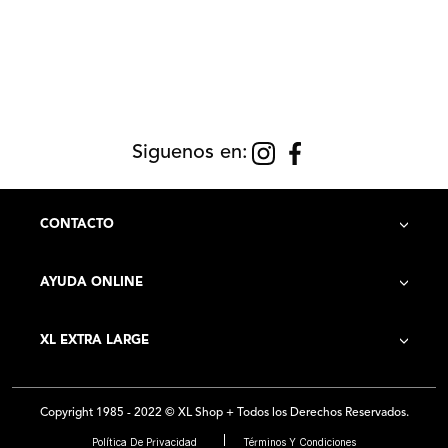
Siguenos en:
CONTACTO
AYUDA ONLINE
Contacto
XL EXTRA LARGE
Cómo Comprar
Historia de la Empresa
Costo de Envío
Copyright 1985 - 2022 © XL Shop + Todos los Derechos Reservados.
Locales
Preguntas Frecuentes
Política De Privacidad
Términos Y Condiciones