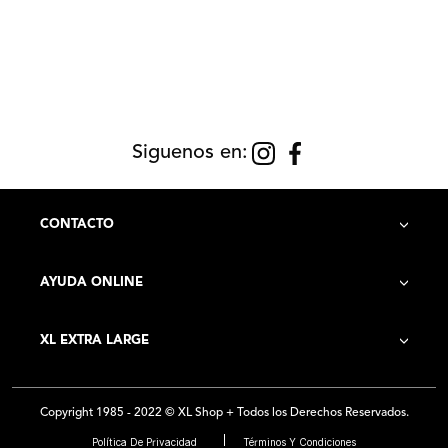
Siguenos en:
CONTACTO
AYUDA ONLINE
Contacto
XL EXTRA LARGE
Cómo Comprar
Historia de la Empresa
Costo de Envío
Copyright 1985 - 2022 © XL Shop + Todos los Derechos Reservados.
Locales
Preguntas Frecuentes
Política De Privacidad
Términos Y Condiciones