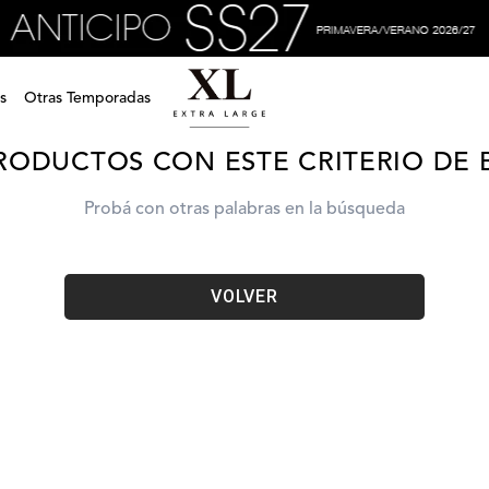
carteras-cecil-cartera-bandolera-xv5wdc08c1758
s
Otras Temporadas
RODUCTOS CON ESTE CRITERIO DE
Probá con otras palabras en la búsqueda
VOLVER