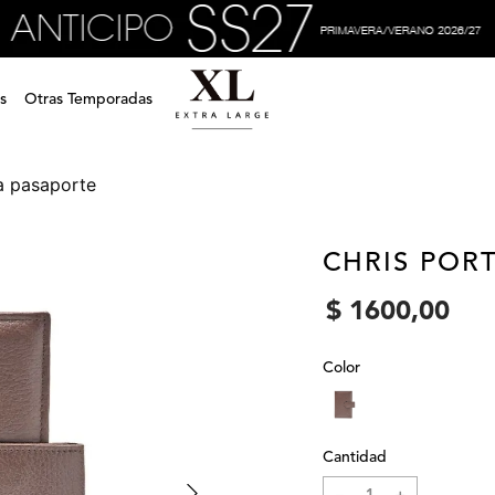
s
Otras Temporadas
ta pasaporte
CHRIS POR
$
1600
,
00
Color
Cantidad
－
＋