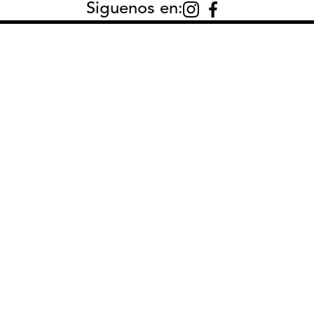
Siguenos en:
600
,
00
CONTACTO:
AYU
Cont
Cómo
Preg