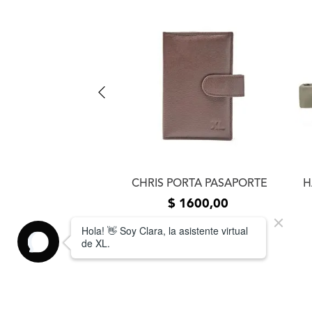
 ORGANIZADOR
CHRIS PORTA PASAPORTE
H
$
900
,
00
$
1600
,
00