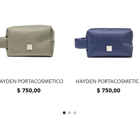
la entrega del producto e
usuario. Se devolverá el
devueltos los productos 
estado de los mismos. La
el mismo medio de envío 
realizó el pedido. En cas
contáctanos a
info@xlsh
resolver el inconveniente
resolución te pedimos que
fotos o videos de la fall
comunicarnos por teléfon
AYDEN PORTACOSMETICO
HAYDEN PORTACOSMETI
$
750
,
00
$
750
,
00